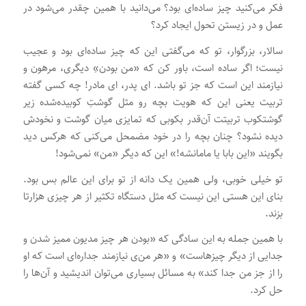
فکر می‌کنید چیز ساده‌ای بود؟ می‌دانید با همین چقدر می‌شود در
عمل و در زیستن تحول ایجاد کرد؟
سالار، بزرگوار، تو که می‌گفتی این که چیز ساده‌ای بود و عجیب
نیست؛ اگر ساده است، باور کن که «من بودن»ِ دیگری، مرهون و
نیازمند این است که جز تو باشد. ای پدر، ای مادر! چه کسی گفته
تربیت یعنی این که هویت بچه رو مثل گوشتِ کوبیده‌شده زیر
گوشتکوب تربیتت آن‌قدر بکوبی که تمایزی میان گوشت و نخودش
دیده نشود؟ چنان بچه را در خود مضمحل می‌کنی که هرکس دید
بگویند «این بابا یا مامانشه!» این که دیگر «من» نمی‌شود!
تو خیلی خوبی، ولی همین یک دانه از تو برای این عالم بس بود.
بنای این هستی این نیست که مثل دستگاه تکثیر از هر چیزی هزارتا
بزند.
با همین جمله به این سادگی که «بودن هر چیز مدیون ممیز شدن و
جدایی از دیگر چیزهاست» و «هر من‌ی نیازمند جداره‌ای است که او
را از جز من جدا کند» به مسائل بسیاری می‌توان اندیشید و آن‌ها را
حل کرد.