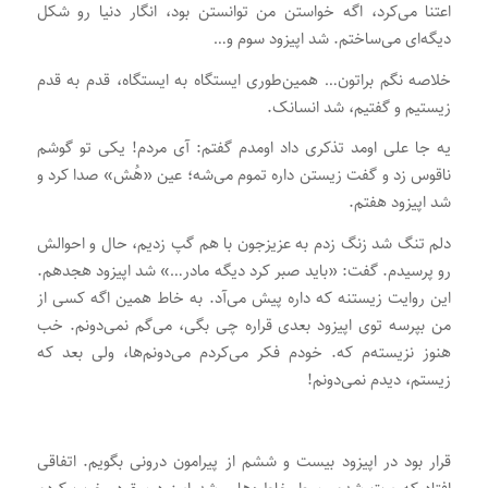
اعتنا می‌کرد، اگه خواستن من توانستن بود، انگار دنیا رو شکل
دیگه‌ای می‌ساختم. شد اپیزود سوم و…
خلاصه نگم براتون… همین‌طوری ایستگاه به ایستگاه، قدم به قدم
زیستیم و گفتیم، شد انسانک.
یه جا علی اومد تذکری داد اومدم گفتم: آی مردم! یکی تو گوشم
ناقوس زد و گفت زیستن داره تموم می‌شه؛ عین «هُش» صدا کرد و
شد اپیزود هفتم.
دلم تنگ شد زنگ زدم به عزیزجون با هم گپ زدیم، حال و احوالش
رو پرسیدم. گفت: «باید صبر کرد دیگه مادر…» شد اپیزود هجدهم.
این روایت زیستنه که داره پیش می‌آد. به خاط همین اگه کسی از
من بپرسه توی اپیزود بعدی قراره چی بگی، می‌گم نمی‌دونم. خب
هنوز نزیسته‌م که. خودم فکر می‌کردم می‌دونم‌ها، ولی بعد که
زیستم، دیدم نمی‌دونم!
قرار بود در اپیزود بیست و ششم از پیرامون درونی بگویم. اتفاقی