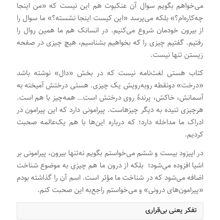
می‌خواهم بگویم سوال آن عنکبوت هم این نیست که «من اینجا
چه‌کاره‌ام؟» بلکه می‌پرسد «این کیست اینجا نشسته؟» ما سوال را
از بیرون خودمان شروع می‌کنیم. در انسانک هم ما همین روال را
رفتیم. گفتیم چیزی را که بخواهیم بشناسیم، هیچ چیزی در صفحه
زیستن تنها نیست.
کتاب هستی لغت‌نامه نیست که در بخش «دال» نوشته باشد
«درخت» دونقطه روبه‌رویش یک چیزی. هستی درختش آمیخته به
آسمانش، خاکش، پرندۀ روی درختش است… همه‌چیز با هم است.
هرچیزی تنیده به دیگر چیزهاست. پیرامونی دارد که این پیرامون در
ادراک ما مداخله دارد؛ که درباره این‌ها با هم یک‌عالمه صحبت
کردیم.
در اپیزود بیست و ششم می‌خواستم بگویم نه‌تنها بیرون، پیرامونی بر
اشیا افزوده می‌شود؛ بلکه از درون ما هم چیزی به موضوع شناخت
اضافه می‌شود که در شناخت ما مؤثر است. اسم آن را گذاشته بودم
«پیرامون‌های درونی» و می‌خواستم راجع‌به این صحبت کنم.
تفکر یعنی بی‌قراری