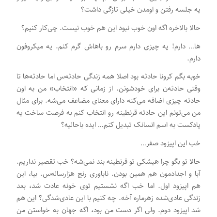
یه جلسه رفتن و اومدن خیلی تازگی داشت؟
حالا بالاخره اگه اون خوب نبود این هم خوب نیست. چی‌کار کنیم؟
ها… دارم! یه چیزی دارم سرم رو باهاش گرم کنم. یه میکروفون
دارم.
خوبه بگم کرونا حادثه بود اصلا همه زندگی حادثه‌س اما حادثه‌ها تا
وقتی حادثه‌ن برای خودشونن. از زمانی که «انتخاب» من به اون
حادثه چیزی اضافه می‌کنه دارای معنای مضاعف می‌شه. برای مثال
من می‌تونم این حادثه قرنطینه رو انتخاب کنم به فرصت ساخت یه
پادکست به اسم انسانک تبدیل کنم… ایده باحالیه؟
خب این اپیزود صفر…
حالا تو بگو چرا هیشکی تو قرنطینه بند نمی‌شه؟ خب تقصیر نداریم.
آبا و اجدادمون هم همین بودن. ناباوری رنج هزارساله‌س. بیا، این
هم اپیزود اول. اما خب اگه نشستیم توی خونه عادت شد، بعد
زندگی عادی‌شده زهرماره آخه. چه کنیم با این عادی‌شدگی؟ این هم
شد اپیزود دوم. ولی اگر دست من بود، اگه جهان به خواستن من