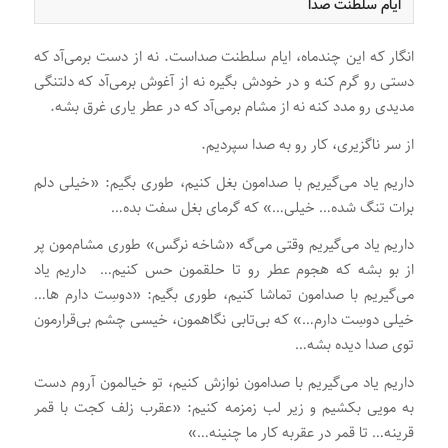
ایام سلطنت صدا
انگار که این چندماه، ایام سلطنت صداست. نه از دست برمی‌آد که
دستی رو گرم کنه و در خودش بگیره نه از آغوش برمی‌آد که دلتنگی
مدیدی رو مدد کنه نه از مشام برمی‌آد که در عطر یاری غرق بشه.
از سر ناگزیری، کار رو به صدا سپردیم.
داریم یاد می‌گیریم با صدامون بغل کنیم، طوری بگیم: «خیلی دلم
برات تنگ شده… خیلی…» که گرمای بغل سفت بده…
داریم یاد می‌گیریم وقتی می‌گه «شاخه نرگس» طوری مشام‌مون پر
از بو بشه که هجوم عطر رو تا حلقمون حس کنیم… داریم یاد
می‌گیریم با صدامون تماشا کنیم، طوری بگیم: «دوسِت دارم ها…
خیلی دوسِت دارم…» که بی‌تابی نگاهمون، خیسی چشم بی‌قرارمون
توی صدا دیده بشه…
داریم یاد می‌گیریم با صدامون نوازش کنیم، تو خیالمون آروم دست
به مویی بکشیم و زیر لب زمزمه کنیم: «عقرب زلف کجت با قمر
قرینه… تا قمر در عقربه کار ما چنینه…»