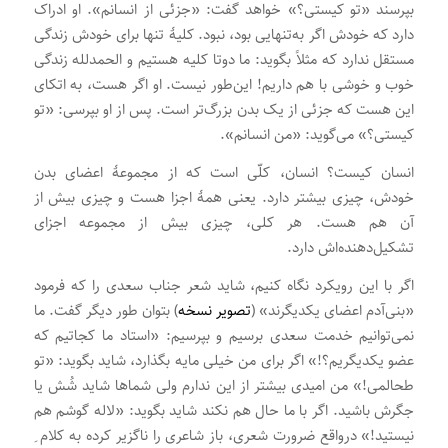
بپرسند «تو کیستی؟» خواهد گفت: «جزئی از انسانم». او ادراک
دارد که خودش اگر به‌تنهایی بود، نبود. کلیۀ تنها برای خودش زندگی
مستقل ندارد که مثلاً بگوید: ما دوتا کلیه هستیم و الحمدلله زندگی
خوب و خوشی با هم داریم! این‌طور نیست. او اگر هست، به اتکای
این هست که جزئی از یک بدن بزرگ‌تر است. پس از او بپرسی: «تو
کیستی؟» می‌گوید: «من انسانم».
انسان کیست؟ انسان، کلّی است که از مجموعۀ اعضای بدن
خودش، چیزی بیشتر دارد. یعنی همۀ اجزا هست و چیزی بیش از
آن هم هست. هر کلی، چیزی بیش از مجموعه اجزای
تشکیل‌دهنده‌اش دارد.
اگر با این رویکرد نگاه کنیم، شاید شعر جناب سعدی را که فرمود
«بنی‌آدم اعضای یکدیگرند» (
تصویر نسخه
) بتوان طور دیگر گفت. ما
نمی‌توانیم خدمت سعدی برسیم و بپرسیم: «استاد ما کجاتیم که
عضو یکدیگریم؟!» اگر برای من خیلی مایه بگذارد، شاید بگوید: «تو
طحالمی!» من امیدی بیشتر از این ندارم ولی شماها شاید شُش یا
جگرش باشید. اگر با ما حال هم نکند شاید بگوید: «لاله گوشم هم
نیستید!» درواقع ضرورت شعری، باز شاعری را ناگزیر کرده به کلام ِ