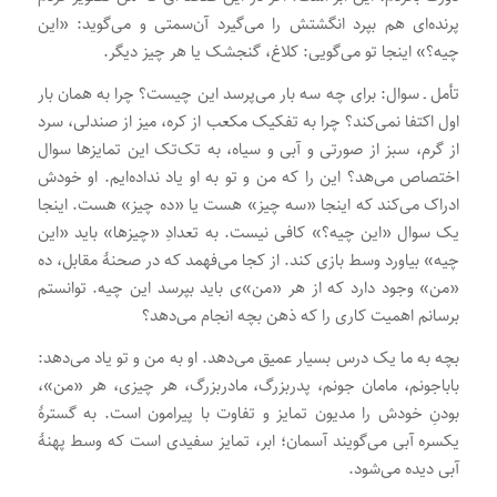
پرنده‌ای هم بپرد انگشتش را می‌گیرد آن‌سمتی و می‌گوید: «این
چیه؟» اینجا تو می‌گویی: کلاغ، گنجشک یا هر چیز دیگر.
تأمل ـ سوال: برای چه سه بار می‌پرسد این چیست؟ چرا به همان بار
اول اکتفا نمی‌کند؟ چرا به تفکیک مکعب از کره، میز از صندلی، سرد
از گرم، سبز از صورتی و آبی و سیاه، به تک‌تک این تمایزها سوال
اختصاص می‌هد؟ این را که من و تو به او یاد نداده‌ایم. او خودش
ادراک می‌کند که اینجا «سه چیز» هست یا «ده چیز» هست. اینجا
یک سوال «این چیه؟» کافی نیست. به تعدادِ «چیزها» باید «این
چیه» بیاورد وسط بازی کند. از کجا می‌فهمد که در صحنۀ مقابل، ده
«من» وجود دارد که از هر «من»ی باید بپرسد این چیه. توانستم
برسانم اهمیت کاری را که ذهن بچه انجام می‌دهد؟
بچه به ما یک درس بسیار عمیق می‌دهد. او به من و تو یاد می‌دهد:
باباجونم، مامان جونم، پدربزرگ، مادربزرگ، هر چیزی، هر «من»،
بودنِ خودش را مدیون تمایز و تفاوت با پیرامون است. به گسترۀ
یکسره آبی می‌گویند آسمان؛ ابر، تمایز سفیدی است که وسط پهنۀ
آبی دیده می‌شود.