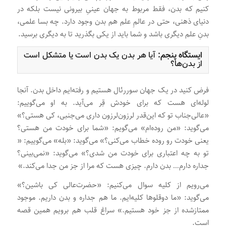
کنیم که بدن، فقط مربوط به جهان عینیِ بیرونی نیست بلکه در
دنیای ذهنی، حتی در عالمِ علم هم بدن وجود دارد. چه بسا علمی،
بدنِ علم دیگری باشد و شما باید از یکی بگذرید تا به دیگری برسید.
ایستگاه پنجم:
آیا هر بدن یک بدن است یا متشکل است
از بدن‌ها؟
فرض کنید در یک جهان سوررئال هستیم و رفته‌ایم داخل بدن. آنجا
لوله‌ای هست که برای خودش قِر می‌آید. به او می‌گوییم:
«عالی‌جناب تو که این‌قدر لرزون‌لرزون داری می‌جنبی، کی هستی؟»
می‌گوید: «من روده‌ام» می‌گویم: «شما برای خودت من هستی؟
یعنی خودت رو روده خطاب می‌کنی؟» می‌گوید: «بله» می‌گوییم: «
تو به چه اعتباری برای خودت من شدی؟» می‌گوید: «نمی‌بینی؟
جداره دارم… بدن دارم. چیزی هست که مرا از جز من جدا می‌کند.»
می‌رویم از کلیه سوال می‌کنیم: «حضرت‌عالی کی باشین؟»
می‌گوید: «ما دوقلوها کلیه‌ایم. ما هم جداره و بدن داریم. موجود
ممتازشده از جز خود هستیم.» سراغ قلب هم برویم همین قصه
است.