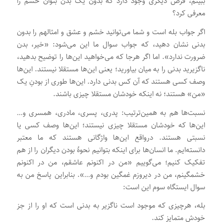
ببینم، فرض دیگری وجود دارد که بدون یک بدن بتوان خشم را
معرفی کرد؟
اگر جواب بله است و شما می‌توانید خشم و عشق و امثالهم را بدون
بدنی نشان دهید، که جواب سوال ما این می‌شود: «خیر، بدن
ضرورت ندارد». اما اگر هرجا که ‌می‌خواهید این‌ها را توضیح بدهید،
ناگزیرید بدنی را به میان بیاورید؛ یعنی این‌ها مستقلا نیستند. این‌ها
وصف کسی هستند که آن کس بدنی دارد. این‌ها طوری از بودنِ یک
«من» هستند؛ نه اینکه خودشان مستقلا چیزی باشند.
نسبت‌ها هم به همین‌ترتیب: پدری، پسری، مادری، همسری و…
این‌ها که خودشان مستقلا چیزی نیستند؛ این‌ها وصف کسی یا
نسبتی هستند. درواقع این‌ها واژگانی هستند که ما معتبر
دانسته‌ایم. ما انسان‌ها برای اینکه بتوانیم نحوۀ بودن دیگران را از هم
تفکیک کنیم؛ می‌گوییم «من در اکنونم عاشقم، من در اکنونم
خشمگینم، من در دیروزم غمگین بودم و…». بنابراین پاسخ من به
سوال ایستگاه سوم این است:
بله، هرچیزی که موجود است ناگزیر به بدنی است که او را از جز
خودش متمایز کند.