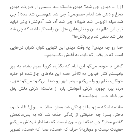
اِ اِ اِ … دیدی چی شد؟ دیدی ماسک شد قسمتی از صورت. دیدی
دماغ و دهن شد اندام خصوصی؟ چی شد هم‌نفسی شد مبادا؟ چی
شد میله اتوبوس شد هیولا؟ چی شد آه، شد آدم‌کش؟ یکی نباید
توی این عالم به من و بغلی‌هایی مثل من پاسخگو باشه، که چی شد
بغل شد نقض تمام پروتکل‌ها؟
خدا رو چه دیدی؟ یه وقت دیدی این تنهایی تاوان کفران تن‌هایی
است که در وقتی که باید، به آغوش نکشیدیم…
گاهی با خودم می‌گم این ایام که بگذره، کرونا تموم بشه، یه روز
وامیستم کنار خیابون به تلافی همه این ماه‌های چال‌شده تو حفره
خونگی، بغلم رو وا می‌کنم مردم شهر رو صدا می‌کنم؛ می‌گم: «زن،
مرد، پیر، جوون! هرکی آغوشش بازه از ماست؛ هرکی دلش بغل
می‌خواد جاش اینجاست!»
خلاصه اینکه سهم ما از زندگی شد مجاز. حالا یه سوال! آقا، خانم،
دختر، پسر! چه حقیقتی از زندگی حذف شد که به پس‌مانده‌ش
گفتیم مجاز؟ چی دیگه این میون نیست که به‌خاطر نبودنش می‌گیم
حقیقت نیست و مجازیه؟ حرف که هست، صدا که هست، تصویر