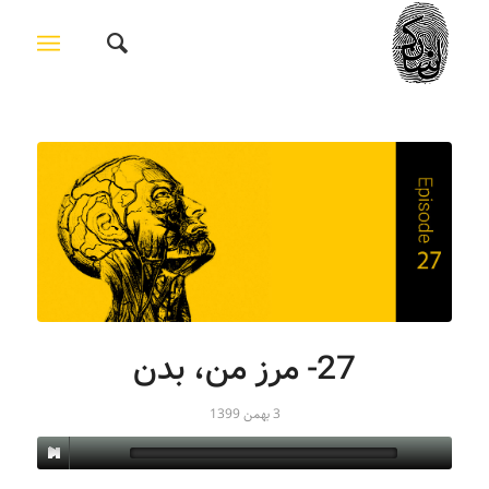
27- مرز من، بدن
3 بهمن 1399