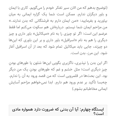
(توضیح بدهم که من الان سیر تفکر خودم را می‌گویم. کاری با ایمان
و باور دیگران ندارم. ممکن است شما یک گزاره ایمانی به میان
بیاورید و بفرمایید: «من ایمان دارم به فرشتگانی که بدن ندارند.»
من مزاحم ایمان شما نیستم. درباره‌اش هم سکوت می‌کنم اما فقط
عرضم این است: اگر تو چیزی را به نام «میکائیل» باور داری و چیز
دیگری را هم به نام «اسرافیل» باور داری و بر این باوری که این‌ها
دو چیزند، جایی باید میکائیل تمام شود که بعد از آن اسرافیل آغاز
شود. این مرز، بدن است.
اگر این بدن را نپذیری، ناگزیری بگویی این‌ها شئون یا طورهای بودنِ
چیزِ دیگری است؛ مثل خشم و غم که طورهای بودنِ یک منِ دیگر
بود. این بحث‌ها در قلمرویی است که من قصد ورود به آن را ندارم.
چه‌بسا تأکید بر عدم ورود هم دارم. ابدا نمی‌خواهم مزاحم آسایش
ایمانی مخاطبانم بشوم.)
ایستگاه چهارم: آیا آن بدنی که ضرورت دارد همواره مادی
است؟