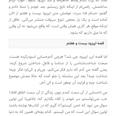
افتاد که پرت شدم وسط خاطره‌ها و شد اپیزود سقود. خوب کردم
ساختمش. راضی‌ام از اینکه تابع زیستنم. بعد خودم را تسلا دادم و
گفتم: حسام فدا سرت. عوضش متن اپیزود بیست و هفتم از الان
آماده است و یک بار محض تنوع سروقت منتشر می‌کنی. غافل از
اینکه موقعِ هر کاری همان وقتی است که واقع می‌شود نه آن وقتی
که ما میل داریم که بشود.
قصه اپیزود بیست و هفتم
اما قصه این اپیزود چی شد؟ هرچی آدم‌حسابیِ اسم‌درکرده هست،
مبحث شناخت‌شناسی را از شناسا و فاعلِ شناختن شروع کرده.
یعنی گفته منِ آدم که دارم فکر می‌کنم، چی‌ام و کی‌ام؛ فکر چیه؛
شناخت چیه؟ بعد این سلسله را جلو آمده که حالا بعدش موضوع
شناخت چیه و فرایند آن چطور است و الی آخر.
منِ ناحسابی از آن سمت آمدم چون زندگی از آن سمت اتفاق افتاد!
خب نمی‌توانستم سر خودم را کلاه بگذارم که؛ بالاغیرتا این اولین
سوال من نبود که «من کیستم؟» گیرم که در کتاب‌ها نوشته باشند
اولین سوال این است که من کیستم. کدام بچه‌ای همین که به دنیا