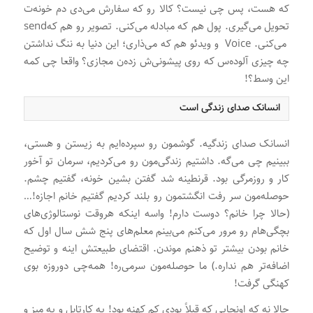
که هست، پس چی نیست؟ کالا رو که سفارش می‌دی دم خونه‌ت
تحویل می‌گیری. پول هم که مبادله می‌کنی. تصویر رو هم کهsend
می‌کنی. Voice و ویدئو هم که می‌ذاری؛ این دنیا به ننگ نداشتن
چه چیزی آلوده‌س که روی پیشونی‌ش زده‌ن مجازی؟ واقعا چی کمه
این وسط؟!
انسانک صدای زندگی است
انسانک صدای زندگیه. گوشمون رو سپرده‌ایم به زیستن و هستی،
ببینیم چی می‌گه. داشتیم زندگی‌مون رو می‌کردیم، سرمان تو آخور
کار و روزمرگی بود. قرنطینه شد گفتن بشین خونه، گفتیم چشم.
حوصله‌مون سر رفت انگشتمون رو بلند کردیم گفتیم خانم اجازه!…
(حالا چرا خانم؟ دوست دارم! واسه اینکه هروقت نوستالوژی‌های
بچگی‌هام رو مرور می‌کنم می‌بینم معلم‌های پنج شش سال اول که
خانم بودن بیشتر تو ذهنم موندن. اقتضای طبیعتش اینه و توضیح
اضافه‌تر هم نداره.) ما حوصله‌مون سرمی‌ره! همه‌چی دوروزه بوی
کهنگی گرفت!
حالا نه که اونجایی که قبلاً بودی کم کهنه بود! یه کارتابل و یه میز و