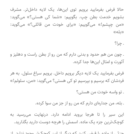
حالا فرض بفرمایید برویم توی این‌ها، یک لایه داخل‌تر. مشرف
بشویم خدمت بطن چپ. بگوییم: «شما کی هستی؟» می‌گوید:
«من چپِشم!» می‌گوییم: «برای خودت من قائلی؟» می‌گوید:
«بله»
ـ چرا؟
ـ چون من هم حدود و بدنی دارم که من رو از بطن راست و دهلیز و
آئورت و امثال این‌ها جدا کرده.
فرض بفرمایید یک لایه دیگر برویم داخل. برویم سراغ سلول. به هر
فردشان که برسیم و بپرسیم تو کی هستی؟ می‌گوید: «من، سلولم!»
ـ تو واسه خودت من هستی؟
ـ بله، من جداره‌ای دارم که من رو از جز من سوا کرده.
این سیر را تا هرجا بروید ادامه دارد. درنهایت می‌رسید به
کوچک‌ترین جزء یک ماده. اسمش را هرچه دوست دارید بگذارید.
جزئی از ماده را فرض کنید که دیگر از این کوچک‌تر وجود ندارد. از