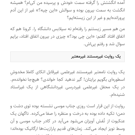
آمده انگشتش را گرفته سمت خودش و پرسیده من کی‌ام؟ همیشه
انگشت به سمت بیرون بوده و سوالش «این چیه؟» غیر از این آدم
پرورانده‌ایم و غیر از این زیسته‌ایم؟
من هم مسیر زیستنم را رفته‌ام نه سیلابس دانشگاه‌ را. کرونا هم که
اتفاق افتاد گفتم: «این چی بود؟» چیزی در بیرون اتفاق افتاد، برایم
سوال شد و رفتم پی‌اش.
یک روایت غیرمستند غیرمعتبر
یک روایت نامعتبر غیرمستند غیرعلمی غیرقابل اتکای کاملا مخدوشِ
اسطوره‌ای بگویم برایتان! گیر ندهید کجا خواندی؟ هیچ‌جا نخوانده‌م.
در یک محفل غیرعلمی غیردرسی غیردانشگاهی از یک غیراستاد
شنیده‌ام.
روایت از این قرار است روزی جناب موسی نشسته بوده توی دشت و
دمن؛ تکیه داده بوده به درخت و منظره را صفا می‌کرده. ناگهان یک
عنکبوت از تُفش آویزان می‌شود می‌آید در کادر جناب موسی و آن
وسط نویز ایجاد می‌کند. زمان‌های قدیم پارازیت‌ها ارگانیک بوده‌اند؛