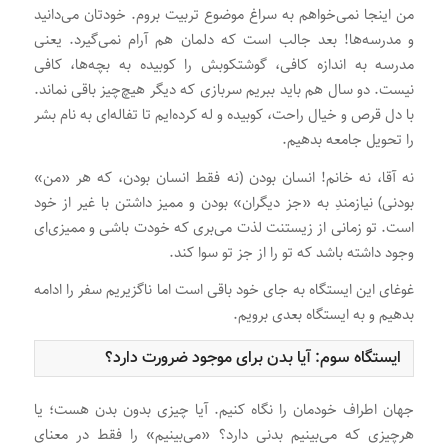
من اینجا نمی‌خواهم به سراغ موضوع تربیت بروم. خودتان می‌دانید
و مدرسه‌ها! بعد جالب است که دلمان هم آرام نمی‌گیرد. یعنی
مدرسه به اندازه کافی، گوشتکوبش را کوبیده به بچه‌ها، کافی
نیست. دو سال هم باید ببریم سربازی که دیگر هیچ‌چیز باقی نماند.
با دل قرص و خیال راحت، کوبیده و له کرده‌ایم تا تفاله‌ای به نام بشر
را تحویل جامعه بدهیم.
نه آقا، نه خانم! انسان بودن (نه فقط انسان بودن، که هر «من»
بودنی) نیازمندِ به «جز دیگران» بودن و ممیز داشتن با غیر از خود
است. تو زمانی از زیستنت لذت می‌بری که خودت باشی و ممیزی‌ای
وجود داشته باشد که تو را از جز تو سوا کند.
غوغای این ایستگاه به جای خود باقی است اما ناگزیریم سفر را ادامه
بدهیم و به ایستگاه بعدی برویم.
ایستگاه سوم: آیا بدن برای موجود ضرورت دارد؟
جهان اطراف خودمان را نگاه کنیم. آیا چیزی بدون بدن هست؛ یا
هرچیزی که می‌بینیم بدنی دارد؟ «می‌بینیم» را فقط در معنای