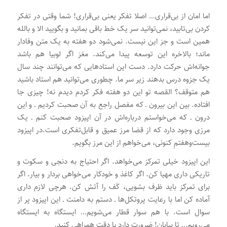
اما امان از بی‌قراری… اصلا تفکر یعنی بی‌قراری! شما وقتی در تفکر
کردن بی‌تابید، نمی‌توانید سر یک خط باقی بمانید و بگویید الا و بالله
همین است و جز این نیست. نمی‌شود دو هفته به یک متن وفادار
ماند؛ بالاخره این توسعه پیدا می‌کند. مغز اگر لوبیا هم باشد
جوانه‌اش حرکت دارد. دست این استادهایی که می‌توانند چند سال
یک جزوه درس بدهند زیر سر ما. چطوری می‌توانید هم استاد باشید
هم متوقف؟ القصه تو این دو هفته فکر کردم دیدم نه! چیزی جا
افتاده. بین این بیرون ـ که مفصل راجع به آن صحبت کردیم ـ و این
درون ـ که می‌خواستم درباره‌اش در آن اپیزود صحبت کنم ـ یک
مرزی وجود دارد که از قضا مرز عمیق و قابل‌تفکری است.در اپیزود
بیست‌وهفتمِ کنونی، می‌خواهم از این مرز بگویم.
این اپیزود خیلی تمرکز می‌خواهد. اگر احتیاج به دنجی و سکوت و
تاریکی داری مهیا کن. اگر کاغذ و خودکار می‌خواهی بردار و بیار. اگر
برای تمرکز باید ظرف بشویی، کَف را آتش کن. هرچی لازم داری
آماده کن اما با رعایت پروتکل‌ها ـ دستم به دامنت ـ این اپیزود پر از
سوال است. با هم سوار قطار می‌شویم… ایستگاه به ایستگاه
می‌رویم… تا بیابان! ضرورت دارد با دقت همراهی کنید.