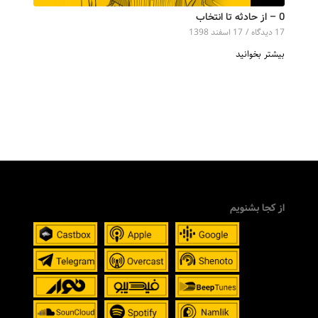
0 – از حادثه تا انتخاب
17 دیدگاه‌
/
17 اسفند 1398
بیشتر بخوانید
از کجا بشنویم