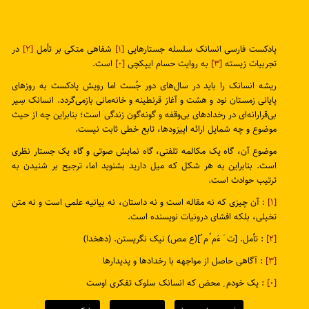
پادکست فارسی انسانک سلسله جستارهایی
[۱]
شفاهی متکی بر تأمل
[۲]
در
تجربیات زیسته
[۳]
به روایت حسام ایپکچی
[۰]
است.
ریشه انسانک را باید در سال‌های دور جُست اما رویش پادکست به روزهای
پایانی زمستان نود و هشت و آغاز قرنطینه و خانه‌مانی بازمی‌گردد. انسانک سِیر
بی‌قرارانه‌ای در رخدادهای بی‌وقفه و گونه‌گون زندگی است؛ بنابراین چه از حیث
موضوع و چه شمایل ارائه اپیزودها، تابع خطی ثابت نیست.
موضوع آن، گاه یک مکالمه تلفنی، گاه نمایش صوتی و گاه یک جستار نظری
است. بنابراین به هر شکل که میل دارید بشنوید اما، ترجیح بر شنیدن به
ترتیب حوادث است.
[۱]
: آن چیزی که نه مقاله است و نه داستان، نه بیانیه علمی است و نه متن
تخیلی، بلکه افشای درونیات نویسنده است.
[۲]
: تأمل. [ت َ ءَم ْم ُ](ع مص) نیک نگریستن. (دهخدا)
[۳]
: آگاهی حاصل از مواجهه با رخدادها و پدیدارها
[۰]
: یک خودم ِ محض که انسانک سلوک تفکری اوست