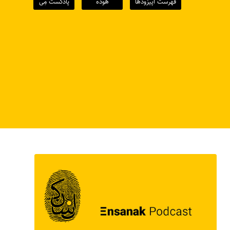
فهرست اپیزودها
هوده
پادکست مِی