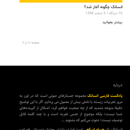
انسانک چگونه آغاز شد؟
16 دیدگاه‌
/
3 اسفند 1398
بیشتر بخوانید
صفحه 11 از 11
درباره
پادکست فارسی انسانک
مجموعه جستارهای صوتی است که در اون به
مرور تجربیات زیسته با تاملی بیش از معمول می پردازم. اگر با این توضیح
دقیقا متوجه نشدید که از چه صحبت خواهم کرد، اشکال از گیرنده‌های
شما نیست؛ بلکه موضوع از جنس تجربه است و با چند کلمه قابل
توصیف نیست؛ دعوت می‌کنم که بشنوید …
انسانک، اثر
حسام ایپکچی
است اما در بازنشر محتوا، دوستانی همراه و