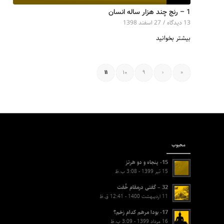
1 – رنج چند هزار ساله انسان
13 دیدگاه‌
/
27 اسفند 1398
بیشتر بخوانید
11
10
9
‹
«
محبوب
15- پنجاه و دو هرتز
15 تیر 1399 - 3:08 ب.ظ
32 – گفتی درمقام خُفت
11 اردیبهشت 1400 - 12:41 ق.ظ
17- بودا مرهم کدام زخم؟
16 مرداد 1399 - 3:09 ب.ظ