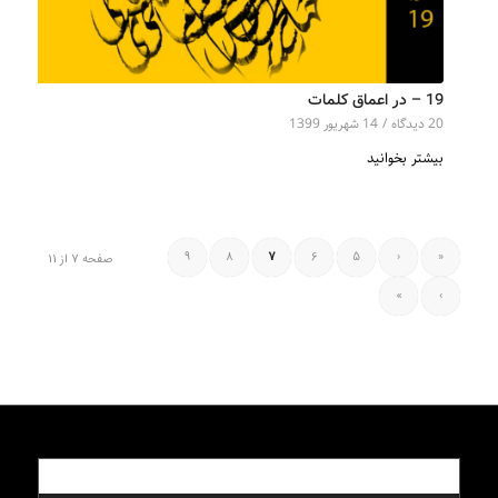
19 – در اعماق کلمات
20 دیدگاه‌
/
14 شهریور 1399
بیشتر بخوانید
9
8
7
6
5
‹
«
صفحه 7 از 11
»
›
محبوب