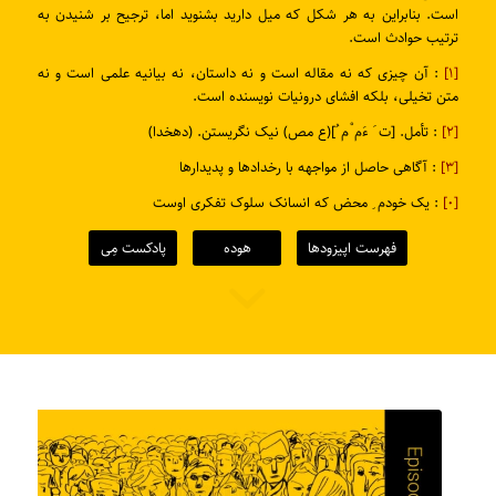
است. بنابراین به هر شکل که میل دارید بشنوید اما، ترجیح بر شنیدن به
ترتیب حوادث است.
[۱]
: آن چیزی که نه مقاله است و نه داستان، نه بیانیه علمی است و نه
متن تخیلی، بلکه افشای درونیات نویسنده است.
[۲]
: تأمل. [ت َ ءَم ْم ُ](ع مص) نیک نگریستن. (دهخدا)
[۳]
: آگاهی حاصل از مواجهه با رخدادها و پدیدارها
[۰]
: یک خودم ِ محض که انسانک سلوک تفکری اوست
فهرست اپیزودها
هوده
پادکست مِی