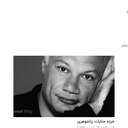
ه‌ام
خرده جنایات زناشوهری
8 دیدگاه‌
/
28 شهریور 1399