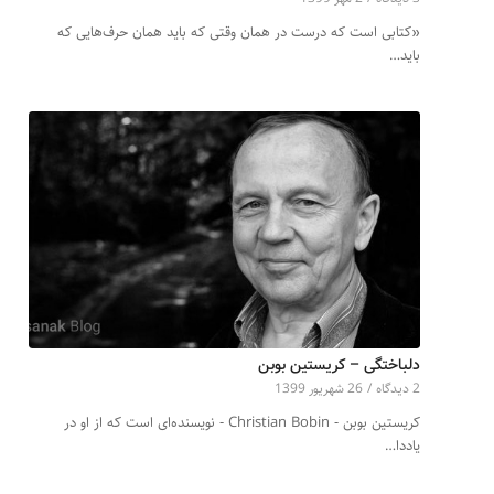
«کتابی است که درست در همان وقتی که باید همان حرف‌هایی که
باید…
دلباختگی – کریستین بوبن
2 دیدگاه‌
/
26 شهریور 1399
کریستین بوبن - Christian Bobin - نویسنده‌ای است که از او در
یاددا…