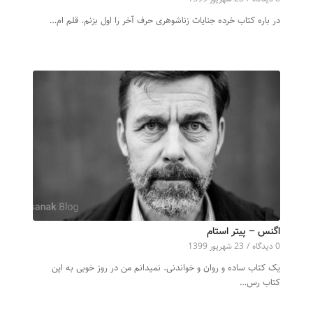
در باره کتاب خرده جنایات زناشوهری حرف آخر را اول بزنم. قلم ام…
اگنس – پیتر استام
0 دیدگاه‌
/
23 شهریور 1399
یک کتاب ساده و روان و خواندنی. نمیدانم من در روز خوبی به این
کتاب رس…