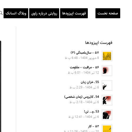
صفحه نخست
فهرست اپیزودها
روایتی درباره راوی
وبلاگ انسانک
فهرست اپیزودها
۵۷ – سال‌بلعیدگی (۳)
8 شهریور 1404 - 6:48 ب.ظ
۵۶ – مراقبت – مقاومت
12 تیر 1404 - 6:01 ب.ظ
55 ـ خزانِ زبان
6 تیر 1404 - 2:29 ب.ظ
54 ـ کایْروس (زمان شخصی)
6 تیر 1404 - 2:18 ب.ظ
53 ـ و… تن!
6 تیر 1404 - 12:41 ق.ظ
۵۲ – کار
20 بهمن 1403 - 11:26 ق.ظ