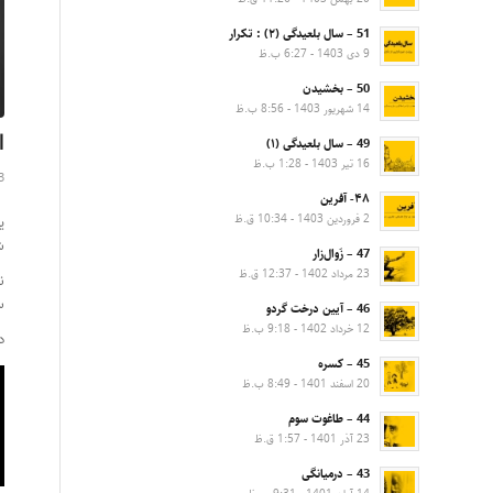
51 – سال بلعیدگی (۲) : تکرار
9 دی 1403 - 6:27 ب.ظ
50 – بخشیدن
14 شهریور 1403 - 8:56 ب.ظ
ا
49 – سال بلعیدگی (۱)
16 تیر 1403 - 1:28 ب.ظ
23 شهر
۴۸- آفرین
2 فروردین 1403 - 10:34 ق.ظ
شهر
47 – زَوال‌زار
23 مرداد 1402 - 12:37 ق.ظ
ن
س
46 – آیین درخت گردو
12 خرداد 1402 - 9:18 ب.ظ
د
45 – کسره
20 اسفند 1401 - 8:49 ب.ظ
44 – طاغوت سوم
23 آذر 1401 - 1:57 ق.ظ
43 – درمیانگی