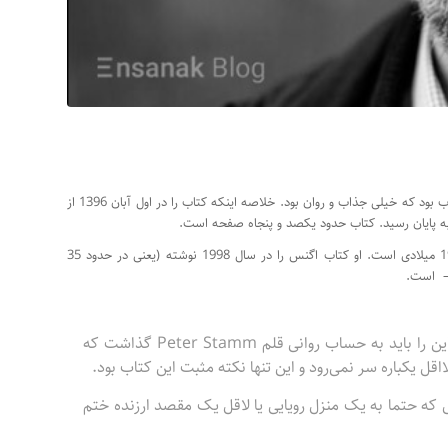
یک کتاب ساده و روان و خواندنی. نمیدانم من در روز خوبی به این کتاب رسیدم یا واقعا کتاب بود که خیلی جذاب و روان بود. خلاصه اینکه کتاب را در اول آبان 1396 از
– یک نویسنده سوئیسی متولد سال 1963 میلادی است. او کتاب اگنس را در سال 1998 نوشته (یعنی در حدود 35
 است.
«یادم نیست آخرین باری که یک کتاب را یکروزه خواندم کی بود. اما این را باید به حساب روانی قلم Peter Stamm گذاشت که
قل یکباره سر نمی‌رود و این تنها نکته مثبت این کتاب بود.
 که حتما به یک منزل رویایی یا لاقل یک مقصد ارزنده ختم