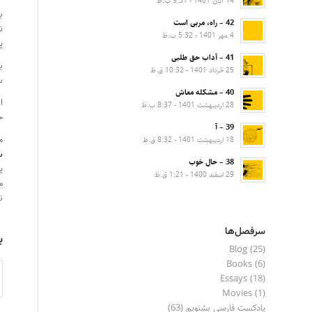
14 آبان 1401 - 9:31 ب.ظ
ب
42 – راه، مربی است
ن
4 مهر 1401 - 5:32 ب.ظ
پ
41 – آداب حق طلبی
ب
25 خرداد 1401 - 10:32 ق.ظ
س
40 – مشکله معاش
28 اردیبهشت 1401 - 8:37 ب.ظ
خ
39 – آ
م
18 اردیبهشت 1401 - 8:32 ق.ظ
س
38 – حال خوب
ی
29 اسفند 1400 - 1:21 ق.ظ
م
ن
سرفصل‌ها
ب
Blog
(25)
Books
(6)
Essays
(18)
Movies
(1)
پادکست فارسی بشنویم
(63)