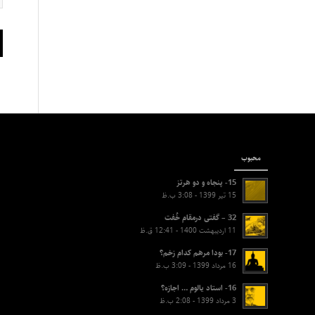
محبوب
15- پنجاه و دو هرتز
15 تیر 1399 - 3:08 ب.ظ
32 – گفتی درمقام خُفت
11 اردیبهشت 1400 - 12:41 ق.ظ
17- بودا مرهم کدام زخم؟
16 مرداد 1399 - 3:09 ب.ظ
16- استاد یالوم … اجازه؟
3 مرداد 1399 - 2:08 ب.ظ