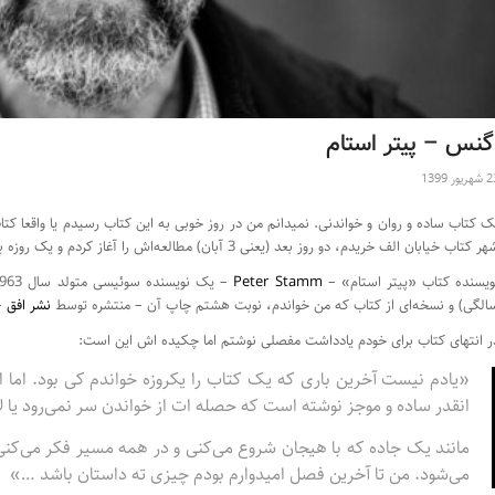
گنس – پیتر استام
یور 1399
 کتاب خیابان الف خریدم، دو روز بعد (یعنی 3 آبان) مطالعه‌اش را آغاز کردم و یک روزه به پایان رسید. کتاب حدود یکصد و پنجاه صفحه است.
ویسنده کتاب «پیتر استام» –
Peter Stamm
الگی) و نسخه‌ای از کتاب که من خواندم، نوبت هشتم چاپ آن – منتشره توسط
نشر افق
–
ر انتهای کتاب برای خودم یادداشت مفصلی نوشتم اما چکیده اش این است:
انقدر ساده و موجز نوشته است که حصله ات از خواندن سر نمی‌رود یا لاا
مانند یک جاده که با هیجان شروع می‌کنی و در همه مسیر فکر می‌کنی
می‌شود. من تا آخرین فصل امیدوارم بودم چیزی ته داستان باشد …»