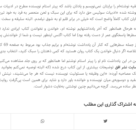
قیه نوشته‌ام را برایتان نمی‌نویسم و یادتان باشد که پیتر استام نویسنده مطرح در ادبیا
وشته شده «ادبیات سوئیس حق دارد که برای این سبک و لحن منحصر به فرد به خود تبریک
ایان کتاب کاملاً واضح است که خیلی در برابر قلم او به شوق نیامدم. البته سلیقه و سخت 
ه هرحال همانطور که آخر یادداشتهایم نوشته ام، خواندن و نخواندن کتاب ایرادی ندارد (
طرها پاسخگوی عمر از دست رفته بود) اما کتاب اگنس اینطور نیست و شما از خواندنش پ
از جم
لاصه اگر دنبال خواندن یک کتاب روان هستید که کمی ذهنتان را سبک کنید، انتخاب بدی
ن در این یادداشت نام او را پیتر استام نوشتم اما همانطور که بر روی جلد مشاهده می‌کنی
ایت نشر افق
توضیحات بیشتری از این کتاب درج شده (که البته توصیه نمی‌کنم بخوانید چو
ک مصاحبه آورده: «این وظیفه یا مسئولیت نویسنده نیست که هر جا می‌نشیند، نیتش ا
فید و دوسویه‌ی میان نویسنده و خواننده باور دارد و شاید برای همین است پی‌گرفتِ روایت 
ظر ساده می‌رسد. گرچه می‌دانیم چنین نوشتنی به‌غایت دشوار است.
ه اشتراک گذاری این مطلب